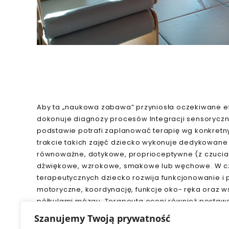
Aby ta „naukowa zabawa” przyniosła oczekiwane ef
dokonuje diagnozy procesów Integracji sensorycznej
podstawie potrafi zaplanować terapię wg konkretn
trakcie takich zajęć dziecko wykonuje dedykowane 
równoważne, dotykowe, proprioceptywne (z czucia
dźwiękowe, wzrokowe, smakowe lub węchowe. W cz
terapeutycznych dziecko rozwija funkcjonowanie i
motoryczne, koordynację, funkcje oko- ręka oraz 
półkulami mózgu. Terapeuta oceni również postawę c
przetrwania odruchów pierwotnych oraz zapropon
Szanujemy Twoją prywatność
do pracy w domu (tzw. dietę sensoryczną). Terapia