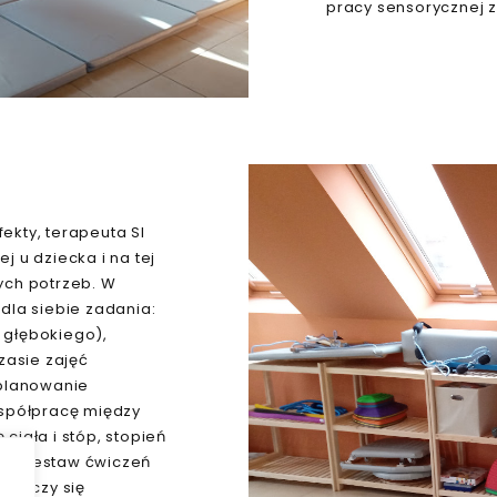
pracy sensorycznej z
ekty, terapeuta SI
 u dziecka i na tej
ych potrzeb. W
dla siebie zadania:
 głębokiego),
asie zajęć
 planowanie
współpracę między
iała i stóp, stopień
uje zestaw ćwiczeń
 kończy się